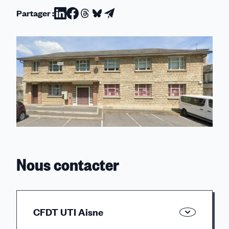
Partager :
Partager
Partager
Partager
Partager
Partager
sur
sur
sur
sur
par
Linkedin
Facebook
Threads
Bluesky
email
Nous contacter
CFDT UTI Aisne