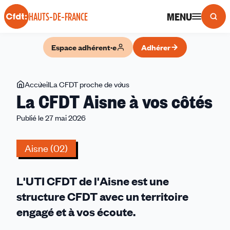
Panneau de gestion des cookies
MENU
HAUTS-DE-FRANCE
Espace adhérent·e
Adhérer
Vous
Accueil
La CFDT proche de vous
La
La CFDT Aisne à vos côtés
êtes
CFDT
ici
Aisne
Publié le 27 mai 2026
à
vos
Aisne (02)
côtés
L'UTI CFDT de l'Aisne est une
structure CFDT avec un territoire
engagé et à vos écoute.