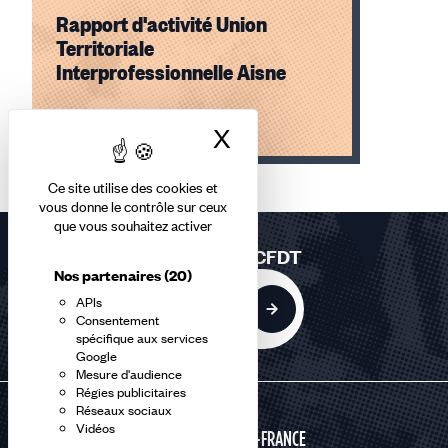
Le Lundi, Mardi et Jeudi : 9h00 - 12h00 / 13h30
Rapport d'activité Union
- 17h00
Territoriale
Interprofessionnelle Aisne
Ne pas hésitez à laisser un message sur le
répondeur
Lire l'article
X
Masquer le bandea
Élément
Ce site utilise des cookies et
1
vous donne le contrôle sur ceux
sur
que vous souhaitez activer
1
Rejoindre la CFDT
accessible
Nos partenaires
(20)
APIs
Adhérer
Consentement
spécifique aux services
Google
Mesure d'audience
Régies publicitaires
Réseaux sociaux
Vidéos
HAUTS-DE-FRANCE