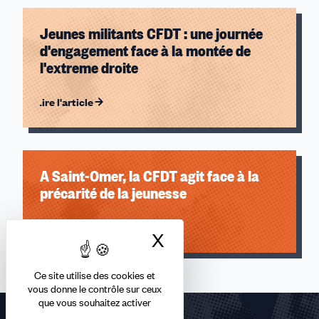
Fonctions publiques
Jeunes militants CFDT : une journée
Jeunes
d'engagement face à la montée de
Handicap
l'extreme droite
Logement et cadre de vie
Pacte du pouvoir de Vivre et associations
Lire l'article
PME/TPE
Protection sociale et santé
Retraités
Transition écologique
A Saint-Omer, la CFDT agit face à la
Vie au travail
précarité de la jeunesse
VSST
Santé
Lire l'article
Électromobilité
X
Masquer le bandea
Industrie
Ce site utilise des cookies et
vous donne le contrôle sur ceux
que vous souhaitez activer