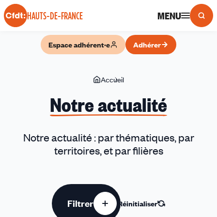
Panneau de gestion des cookies
MENU
HAUTS-DE-FRANCE
Espace adhérent·e
Adhérer
Vous
Accueil
Notre
êtes
actualité
Notre actualité
ici
Notre actualité : par thématiques, par
territoires, et par filières
Filtrer
Réinitialiser