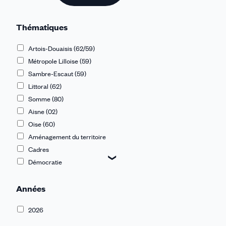
Thématiques
Artois-Douaisis (62/59)
Métropole Lilloise (59)
Sambre-Escaut (59)
Littoral (62)
Somme (80)
Aisne (02)
Oise (60)
Aménagement du territoire
Cadres
Démocratie
Dialogue social et rémunérations
Années
Discriminations
Égalité Femmes-Hommes
2026
Emploi et formation
Europe et International