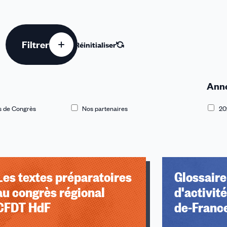
Filtrer
Réinitialiser
Ann
 de Congrès
Nos partenaires
20
Les textes préparatoires
Glossair
ongrès régional
d'activit
CFDT HdF
de-Franc