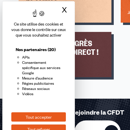
X
Masquer le bandea
Lire l'article
Li
Ce site utilise des cookies et
vous donne le contrôle sur ceux
que vous souhaitez activer
SUIVEZ LE CONGRÈS
Nos partenaires
(20)
RÉGIONAL EN DIRECT !
APIs
Consentement
Lire l'article
spécifique aux services
Google
Mesure d'audience
Régies publicitaires
Réseaux sociaux
Vidéos
Rejoindre la CFDT
Tout accepter
Tout refuser