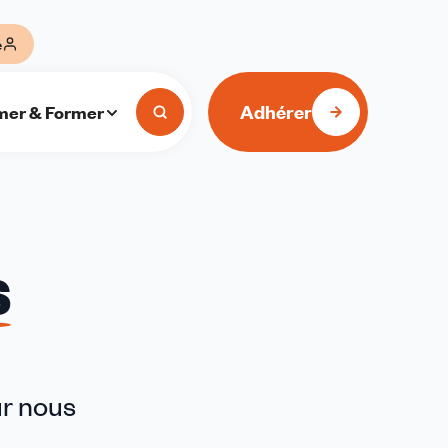
e
Adhérer
mer & Former
s
ur nous