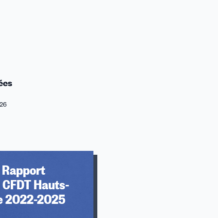
ées
26
e Rapport
é CFDT Hauts-
e 2022-2025