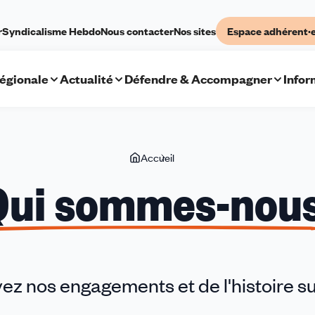
r
Syndicalisme Hebdo
Nous contacter
Nos sites
Espace adhérent·
régionale
Actualité
Défendre & Accompagner
Infor
Vous
Accueil
Qui
êtes
sommes-
Qui sommes-nou
ici
nous
ez nos engagements et de l'histoire s