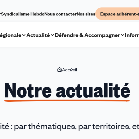
r
Syndicalisme Hebdo
Nous contacter
Nos sites
Espace adhérent·
régionale
Actualité
Défendre & Accompagner
Infor
Vous
Accueil
Notre
êtes
actualité
Notre actualité
ici
té : par thématiques, par territoires, et