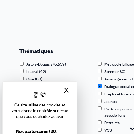
Thématiques
Artois-Douaisis (62/59)
Métropole Lilloise
Littoral (62)
Somme (80)
Oise (60)
Aménagement du t
Démocratie
Dialogue social e
X
Masquer le bandea
Égalité Femmes-Hommes
Emploi et format
Fonctions publiques
Jeunes
Ce site utilise des cookies et
Logement et cadre de vie
Pacte du pouvoir 
vous donne le contrôle sur ceux
associations
que vous souhaitez activer
Protection sociale et santé
Retraités
Vie au travail
VSST
Nos partenaires
(20)