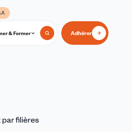
e
Adhérer
mer & Former
 par filières