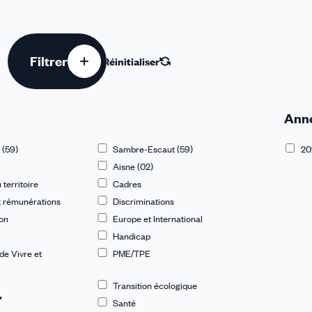
Filtrer
Réinitialiser
Ann
 (59)
Sambre-Escaut (59)
20
Aisne (02)
erritoire
Cadres
t rémunérations
Discriminations
u des cookies
ion
Europe et International
Handicap
de Vivre et
PME/TPE
Transition écologique
Santé