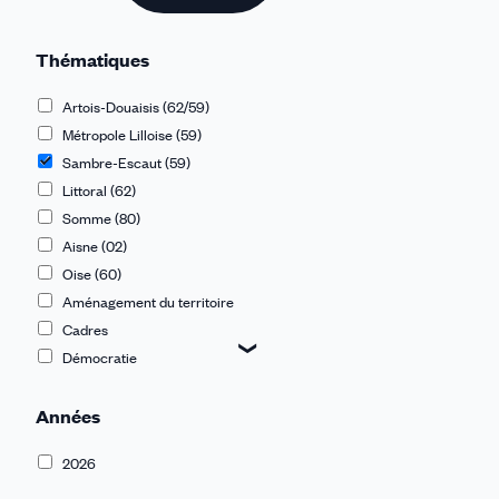
Thématiques
Artois-Douaisis (62/59)
Métropole Lilloise (59)
Sambre-Escaut (59)
Littoral (62)
Somme (80)
Aisne (02)
Oise (60)
Aménagement du territoire
Cadres
Démocratie
Dialogue social et rémunérations
Années
Discriminations
Égalité Femmes-Hommes
2026
Emploi et formation
Europe et International