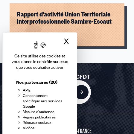
Fonctions publiques
Rapport d'activité Union Territoriale
Jeunes
Interprofessionnelle Sambre-Escaut
Handicap
Logement et cadre de vie
Lire l'article
Pacte du pouvoir de Vivre et associations
X
Masquer le bandea
PME/TPE
Protection sociale et santé
Ce site utilise des cookies et
Retraités
vous donne le contrôle sur ceux
Transition écologique
que vous souhaitez activer
Vie au travail
Rejoindre la CFDT
Nos partenaires
VSST
(20)
Santé
APIs
Adhérer
Consentement
Électromobilité
spécifique aux services
Industrie
Google
Mesure d'audience
Régies publicitaires
Réseaux sociaux
Vidéos
HAUTS-DE-FRANCE