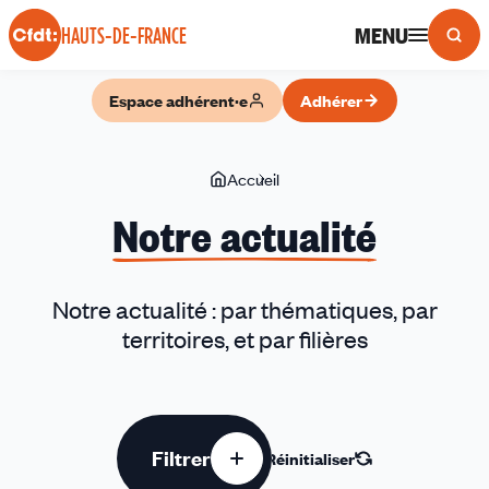
Panneau de gestion des cookies
MENU
HAUTS-DE-FRANCE
Espace adhérent·e
Adhérer
Vous
Accueil
Notre
êtes
actualité
Notre actualité
ici
Notre actualité : par thématiques, par
territoires, et par filières
Filtrer
Réinitialiser