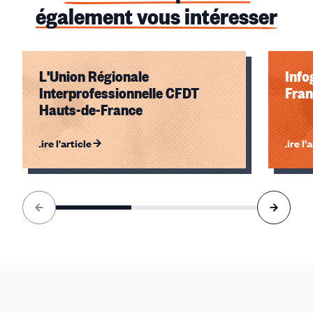
également vous intéresser
L'Union Régionale
Info
Interprofessionnelle CFDT
Fran
Hauts-de-France
Lire l'article
Lire l'
Élément
1
sur
3
accessible