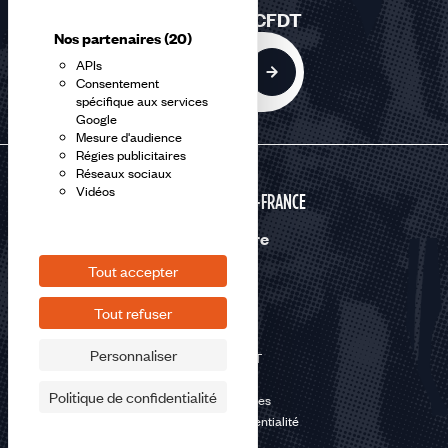
Rejoindre la CFDT
Nos partenaires
(20)
APIs
Adhérer
Consentement
spécifique aux services
Google
Mesure d'audience
Régies publicitaires
Réseaux sociaux
Vidéos
HAUTS-DE-FRANCE
Nous suivre
Tout accepter
Tout refuser
Personnaliser
©2026 CFDT
Plan du site
Politique de confidentialité
Mentions légales
Politique de confidentialité