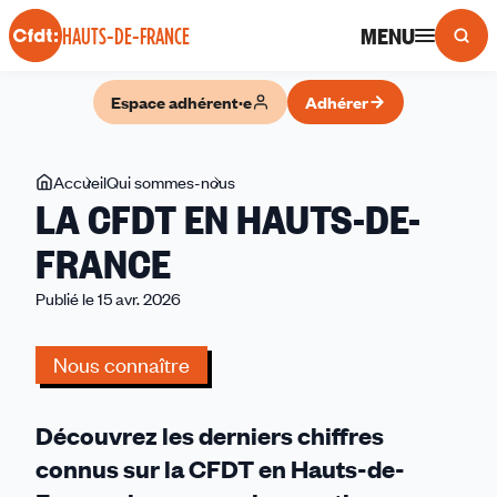
Panneau de gestion des cookies
MENU
HAUTS-DE-FRANCE
Espace adhérent·e
Adhérer
Vous
Accueil
Qui sommes-nous
LA
LA CFDT EN HAUTS-DE-
êtes
CFDT
ici
EN
FRANCE
HAUTS-
Publié le 15 avr. 2026
DE-
FRANCE
Nous connaître
Découvrez les derniers chiffres
connus sur la CFDT en Hauts-de-