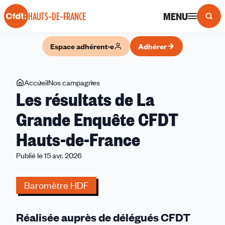
Panneau de gestion des cookies
MENU
HAUTS-DE-FRANCE
Espace adhérent·e
Adhérer
Vous
Accueil
Nos campagnes
Les
Les résultats de La
êtes
résultats
ici
de
Grande Enquête CFDT
La
Hauts-de-France
Grande
Enquête
Publié le 15 avr. 2026
CFDT
Hauts-
Baromètre HDF
de-
France
Réalisée auprès de délégués CFDT