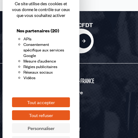
Ce site utilise des cookies et
vous donne le contrôle sur ceux
que vous souhaitez activer
Rejoindre la CFDT
Nos partenaires
(20)
APIs
Adhérer
Consentement
spécifique aux services
Google
Mesure d'audience
Régies publicitaires
Réseaux sociaux
Vidéos
HAUTS-DE-FRANCE
Nous suivre
Tout accepter
Tout refuser
Personnaliser
©2026 CFDT
Plan du site