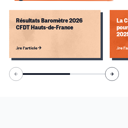
Résultats Baromètre 2026
La C
CFDT Hauts-de-France
pour
2025
Lire l'article
Lire l'
Élément
1
sur
2
accessible