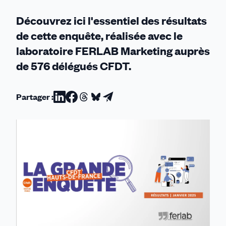
Découvrez ici l'essentiel des résultats
de cette enquête, réalisée avec le
laboratoire FERLAB Marketing auprès
de 576 délégués CFDT.
Partager :
Partager
Partager
Partager
Partager
Partager
sur
sur
sur
sur
par
Linkedin
Facebook
Threads
Bluesky
email